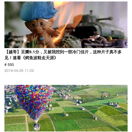
【越哥】豆瓣9.1分，又被我挖到一部冷门佳片，这种片子真不多
见！速看《鳄鱼波鞋走天涯》
# 550
2019-04-29 11:22