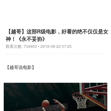
【越哥】这部R级电影，好看的绝不仅仅是女
神！《永不妥协》
觀看次數: 734903 • 2018-08-22 07:25
【越哥说电影】