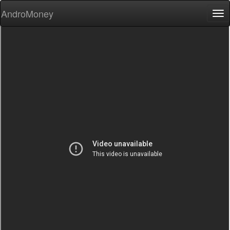
AndroMoney
Tog
nav