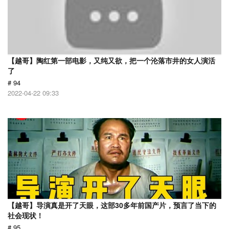
【越哥】陶红第一部电影，又纯又欲，把一个沦落市井的女人演活
了
# 94
2022-04-22 09:33
【越哥】导演真是开了天眼，这部30多年前国产片，预言了当下的
社会现状！
# 95