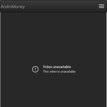
AndroMoney
Tog
nav