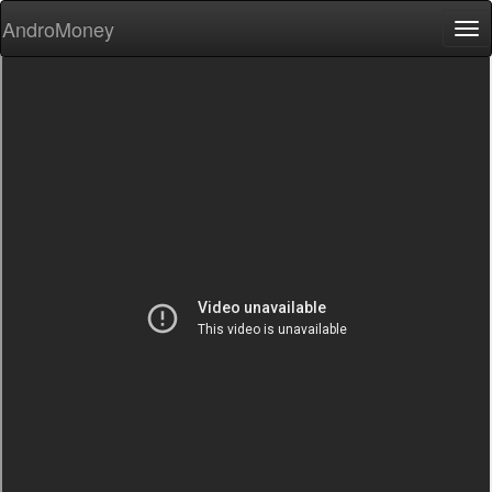
AndroMoney
Tog
nav