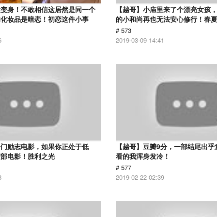
大变身！不敢相信这居然是同一个
【越哥】小庙里来了个漂亮女孩
的化妆品是暗恋！初恋这件小事
的小和尚再也无法安心修行！春
# 573
6
2019-03-09 14:41
冷门励志电影，如果你正处于低
【越哥】豆瓣9分，一部结尾出乎
这部电影！胜利之光
看的我浑身发冷！
# 577
8
2019-02-22 02:39