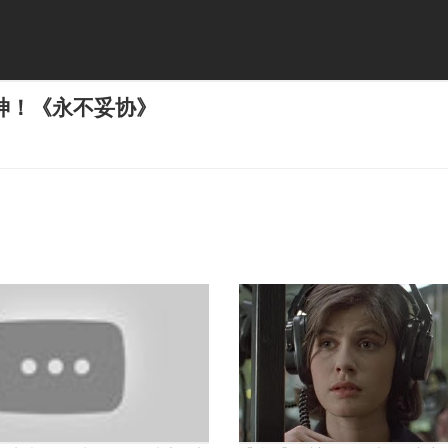
神！《永不妥协》