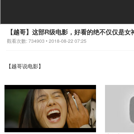
【越哥】这部R级电影，好看的绝不仅仅是女
觀看次數: 734903 • 2018-08-22 07:25
【越哥说电影】