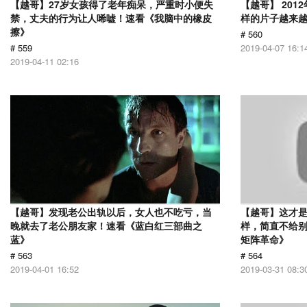
【越哥】27岁女孩得了老年痴呆，严重时小便失
【越哥】 20
禁，丈夫的行为让人唏嘘！速看《我脑中的橡皮
样的片子越来
擦》
# 560
# 559
2019-04-07 16:1
2019-04-11 02:16
【越哥】发现老公出轨以后，女人也不吃亏，当
【越哥】这才是
晚就去了老公朋友家！速看《蓝白红三部曲之
样，简直不给别
蓝》
矩阵革命》
# 563
# 564
2019-04-01 16:52
2019-03-31 08:3