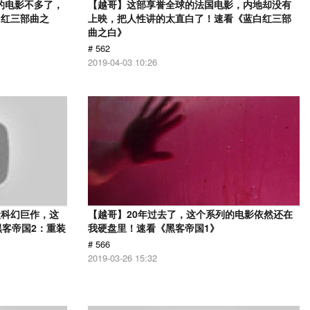
的电影不多了，
【越哥】这部享誉全球的法国电影，内地却没有
白红三部曲之
上映，把人性讲的太直白了！速看《蓝白红三部
曲之白》
# 562
2019-04-03 10:26
级科幻巨作，这
【越哥】20年过去了，这个系列的电影依然还在
黑客帝国2：重装
我硬盘里！速看《黑客帝国1》
# 566
2019-03-26 15:32