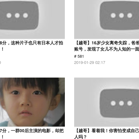
.8分，这种片子也只有日本人才拍
【越哥】16岁少女离奇失踪，爸
了！
账号，发现了女儿不为人知的一
# 581
0
2019-01-29 02:17
.7分，一群00后主演的电影，却把
【越哥】看着我！你害怕变成自
了！
人吗？