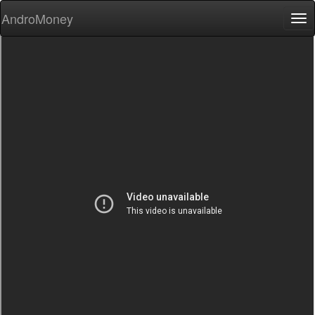
AndroMoney
Tog
nav