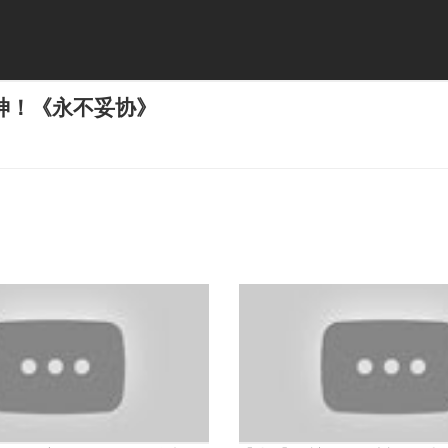
神！《永不妥协》