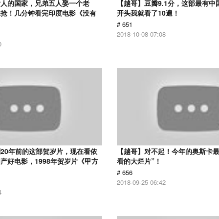
女人的国家，兄弟五人娶一个老
【越哥】豆瓣9.1分，这部最有中
来抢！几分钟看完印度电影《没有
开头我就看了10遍！
# 651
2018-10-08 07:08
0
20年前的这部贺岁片，现在看依
【越哥】对不起！今年的奥斯卡最
产好电影，1998年贺岁片《甲方
看的大烂片”！
# 656
2018-09-25 06:42
4