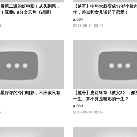
议看第二遍的好电影！从头到尾，
【越哥】中年大叔变成17岁小鲜
！豆瓣8 8分文艺片《超脱》
学，差点和女儿谈起了恋爱！
# 664
5
2018-09-14 03:01
五星好评的冷门电影，不应该只有
【越哥】史诗终章《教父3》：酸
！
一生，算不算是精彩的一生？
# 668
6
2018-09-14 02:47