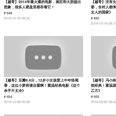
【越哥】2014年最火爆的电影，疯狂和大胆超出
【越哥】没有
想象，很多人硬盘里都存着它！
婆，全村人都
女人的国家》
# 649
2018-10-16 08:30
# 650
2018-10-16 08:1
【越哥】豆瓣9.4分，12岁小女孩爱上中年怪蜀
【越哥】冯小刚
黍，这位小萝莉请自重啊！重温经典电影《这个
然经典！重温国
杀手不太冷》
乙方》
# 654
# 655
2018-10-08 05:29
2018-09-25 06:4