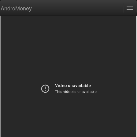
AndroMoney
Tog
nav