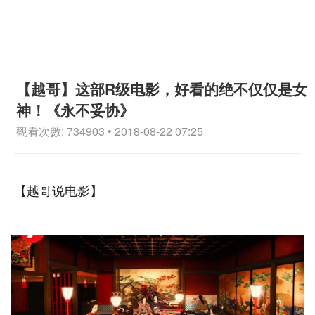
【越哥】这部R级电影，好看的绝不仅仅是女
神！《永不妥协》
觀看次數: 734903 • 2018-08-22 07:25
【越哥说电影】