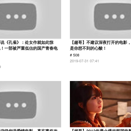
解说《孔雀》：处女作就如此惊
【越哥】不建议深夜打开的电影
见！一部被严重低估的国产青春电
是你想不到的心酸！
# 508
2019-07-31 07:41
9
史诗级华语爱情电影，真实事件改
【越哥】2012年最火爆的韩国电