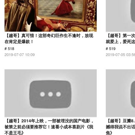
【越哥】真可惜！这部奇幻巨作生不逢时，放现
【越哥】第一
在肯定是爆款！
就爱上，爱死
# 518
# 519
2019-07-07 10:09
2019-07-05 03:5
【越哥】2014年上映，一部被埋没的国产电影，
【越哥】豆瓣8
被禁之前必须要推荐它！速看小成本喜剧片《我
撼得我说不出
不是王毛》
焦》