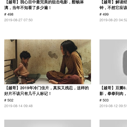
【越哥】我心目中最完美的狙击电影，酣畅淋
【越哥】解读经
漓，当年不知看了多少遍！
钟，不然它应
# 498
# 499
2019-08-27 07:50
2019-08-20 04:5
【越哥】2019年冷门佳片，真实又残忍，这样的
【越哥】豆瓣8
好片不该只有几千人标记！
影，拳拳到肉
# 502
# 503
2019-08-14 09:48
2019-08-12 09:5