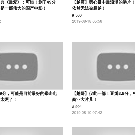
典《最爱》：可惜！删了49分
【越哥】我心目中最浪漫的港片！
该是一部伟大的国产电影！
依然无法被超越！
# 500
2
2019-08-18 05:58
.9分，可能是目前最好的拳击电
【越哥】仅此一部！豆瓣8.8分，
，太硬了！
商业大片儿！
# 504
1
2019-08-10 07:42