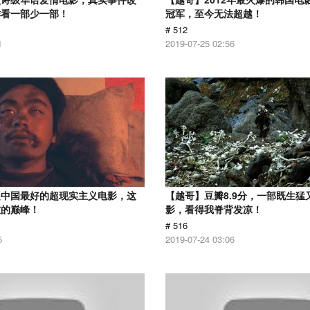
作看一部少一部！
冠军，至今无法超越！
# 512
1
2019-07-25 02:56
是中国最好的超现实主义电影，这
【越哥】豆瓣8.9分，一部既生猛
技的巅峰！
影，看得我脊背发凉！
# 516
5
2019-07-24 03:06