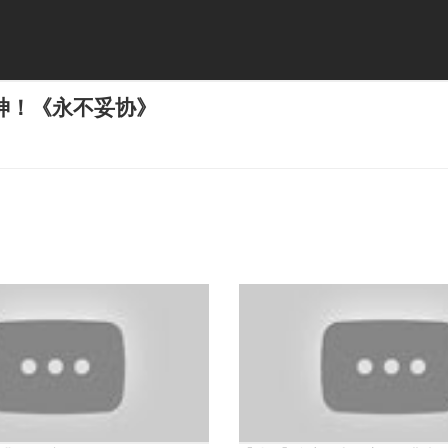
神！《永不妥协》