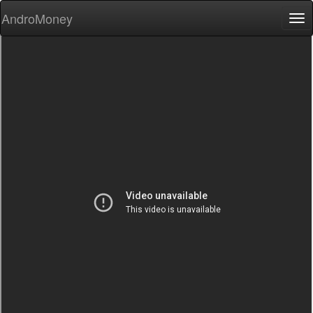
AndroMoney
Tog
nav