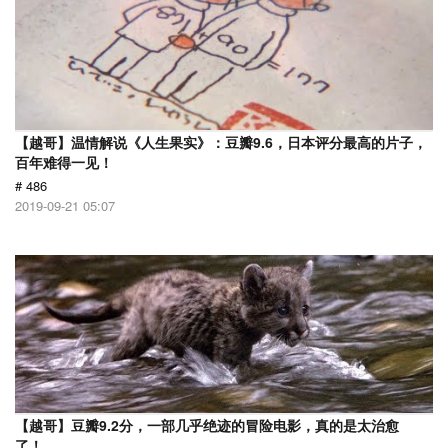
【越哥】温情解说《人生果实》：豆瓣9.6，日本评分最高的片子，
百年难得一见！
# 486
2019-09-21 05:07
【越哥】豆瓣9.2分，一部几乎绝迹的冒险电影，真的是太治愈
了！