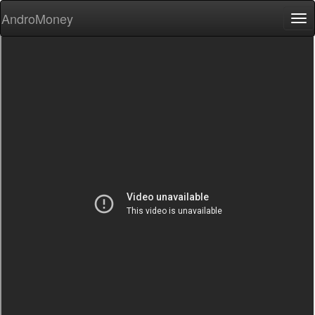
AndroMoney
Tog
nav