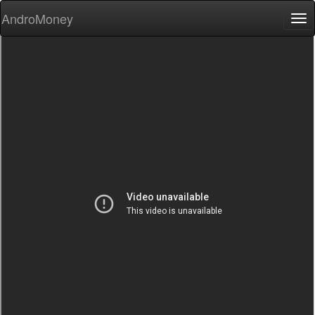
AndroMoney
Tog
nav