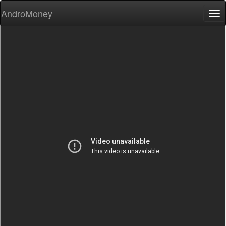
AndroMoney
Tog
nav