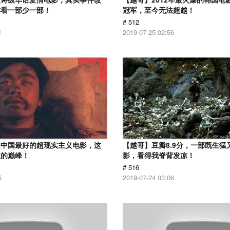
作看一部少一部！
冠军，至今无法超越！
# 512
1
2019-07-25 02:56
是中国最好的超现实主义电影，这
【越哥】豆瓣8.9分，一部既生猛
技的巅峰！
影，看得我脊背发凉！
# 516
5
2019-07-24 03:06