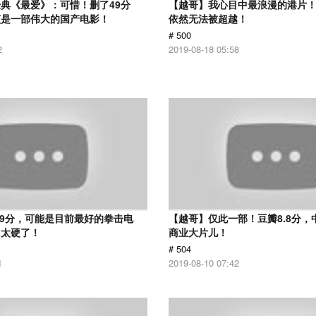
典《最爱》：可惜！删了49分
【越哥】我心目中最浪漫的港片！
该是一部伟大的国产电影！
依然无法被超越！
# 500
2
2019-08-18 05:58
.9分，可能是目前最好的拳击电
【越哥】仅此一部！豆瓣8.8分，
，太硬了！
商业大片儿！
# 504
1
2019-08-10 07:42