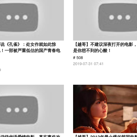
解说《孔雀》：处女作就如此惊
【越哥】不建议深夜打开的电影
见！一部被严重低估的国产青春电
是你想不到的心酸！
# 508
2019-07-31 07:41
9
史诗级华语爱情电影，真实事件改
【越哥】2012年最火爆的韩国电