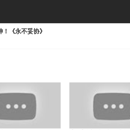
神！《永不妥协》