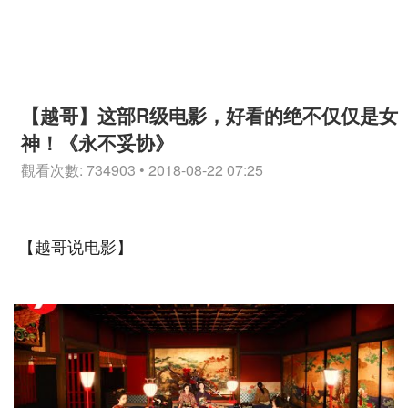
【越哥】这部R级电影，好看的绝不仅仅是女
神！《永不妥协》
觀看次數: 734903 • 2018-08-22 07:25
【越哥说电影】