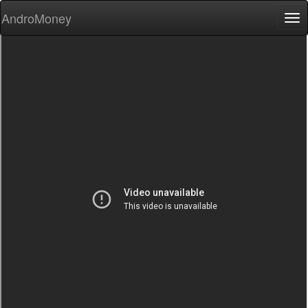
AndroMoney
Tog
nav