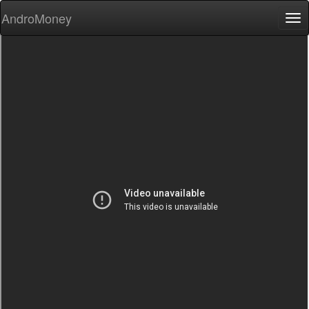
AndroMoney
Tog
nav