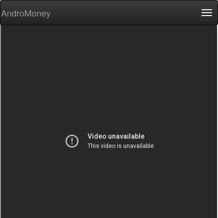
AndroMoney
Tog
nav