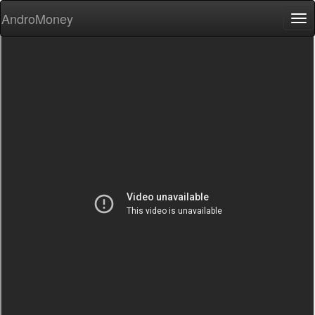
AndroMoney
Tog
nav