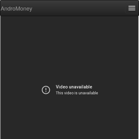
AndroMoney
Tog
nav