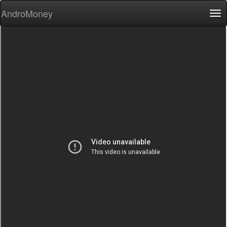
AndroMoney
Tog
nav