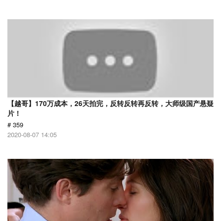
【越哥】170万成本，26天拍完，反转反转再反转，大师级国产悬疑
片！
# 359
2020-08-07 14:05