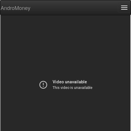
AndroMoney
Tog
nav