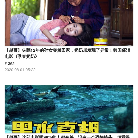
【越哥】失踪12年的孙女突然回家，奶奶却发现了异常！韩国催泪
电影《季春奶奶》
# 362
2020-08-01 05:22
【越哥】这部电影跟99%的人都有关，没有一个恐怖镜头，却看得