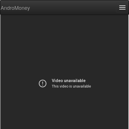
AndroMoney
Tog
nav