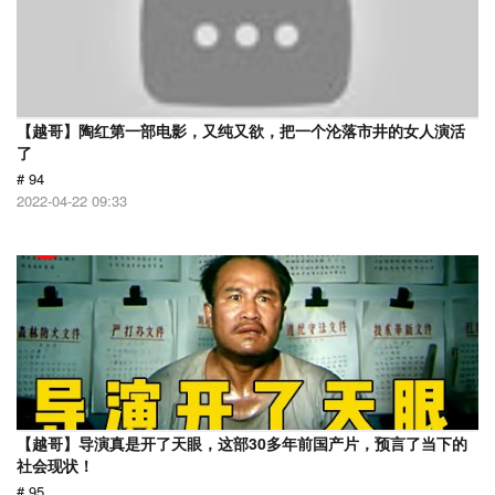
【越哥】陶红第一部电影，又纯又欲，把一个沦落市井的女人演活
了
# 94
2022-04-22 09:33
【越哥】导演真是开了天眼，这部30多年前国产片，预言了当下的
社会现状！
# 95