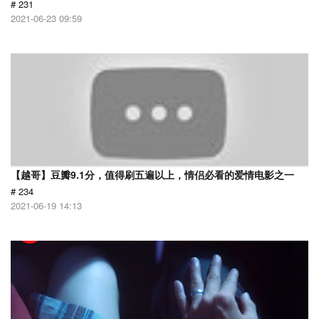
# 231
2021-06-23 09:59
【越哥】豆瓣9.1分，值得刷五遍以上，情侣必看的爱情电影之一
# 234
2021-06-19 14:13