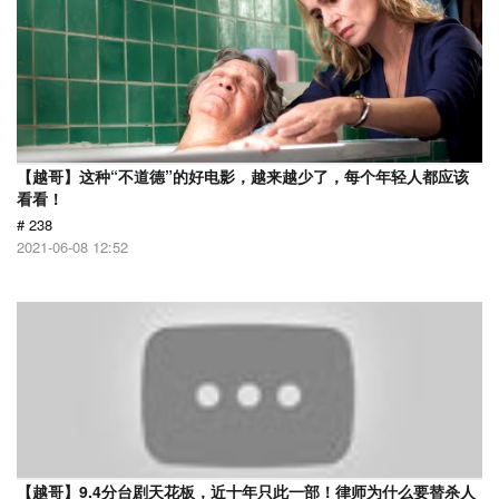
【越哥】这种“不道德”的好电影，越来越少了，每个年轻人都应该
看看！
# 238
2021-06-08 12:52
【越哥】9.4分台剧天花板，近十年只此一部！律师为什么要替杀人