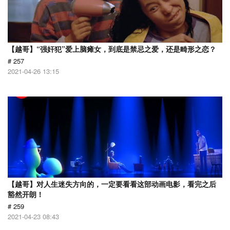
【越哥】“强奸犯”爱上脑瘫女，到底是禁忌之爱，还是畸形之恋？
# 257
2021-04-26 13:15
【越哥】对人生迷失方向的，一定要看看这部动画电影，看完之后
豁然开朗！
# 259
2021-04-23 08:43