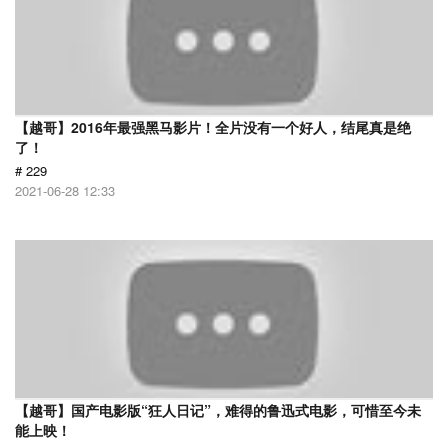
【越哥】2016年最强黑马影片！全片没有一个好人，结尾真是绝
了！
# 229
2021-06-28 12:33
【越哥】国产电影版“狂人日记”，难得的鲁迅式电影，可惜至今未
能上映！