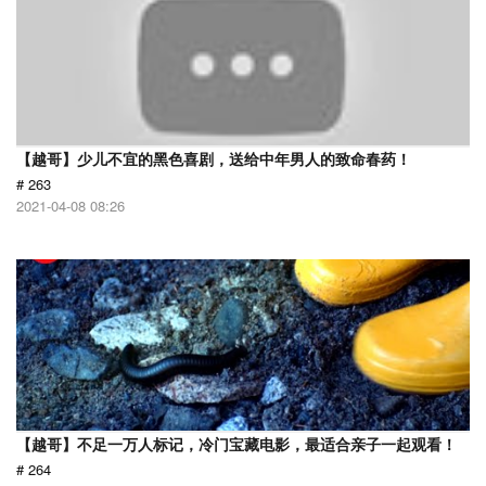
【越哥】少儿不宜的黑色喜剧，送给中年男人的致命春药！
# 263
2021-04-08 08:26
【越哥】不足一万人标记，冷门宝藏电影，最适合亲子一起观看！
# 264