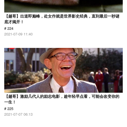
【越哥】出道即巅峰，处女作就是世界影史经典，直到最后一秒谜
底才揭开！
# 224
2021-07-09 11:40
【越哥】激励几代人的励志电影，趁年轻早点看，可能会改变你的
一生！
# 225
2021-07-07 06:13