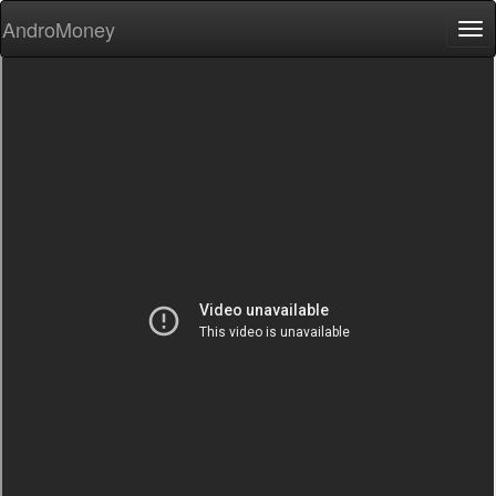
AndroMoney
Tog
nav