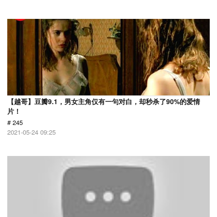
【越哥】豆瓣9.1，男女主角仅有一句对白，却秒杀了90%的爱情
片！
# 245
2021-05-24 09:25