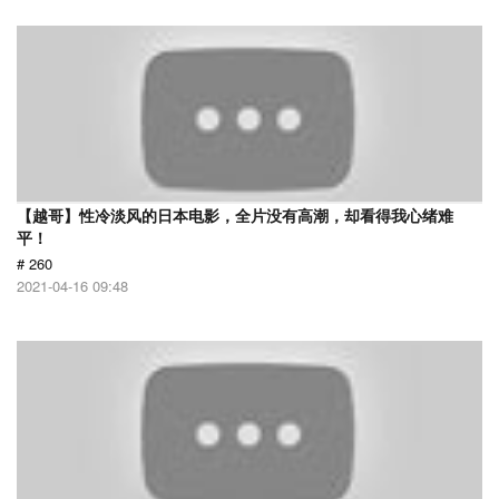
【越哥】性冷淡风的日本电影，全片没有高潮，却看得我心绪难
平！
# 260
2021-04-16 09:48