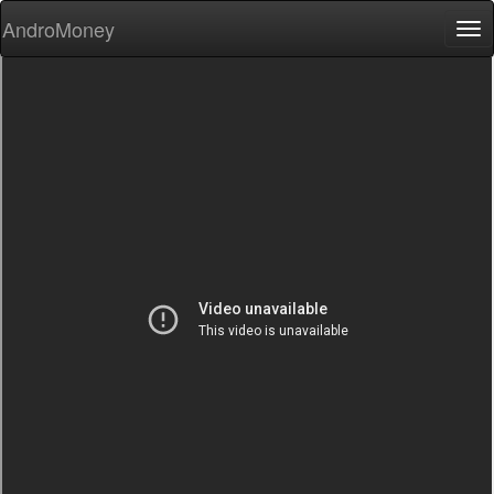
AndroMoney
Tog
nav