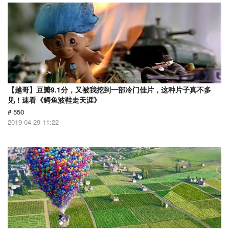
【越哥】豆瓣9.1分，又被我挖到一部冷门佳片，这种片子真不多
见！速看《鳄鱼波鞋走天涯》
# 550
2019-04-29 11:22