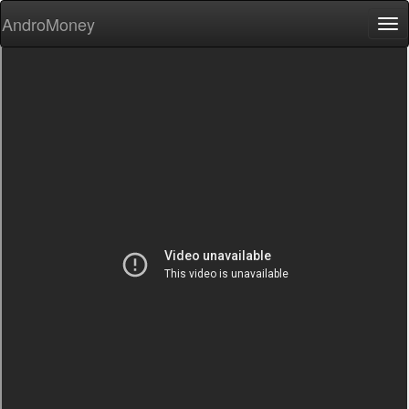
AndroMoney
Tog
nav