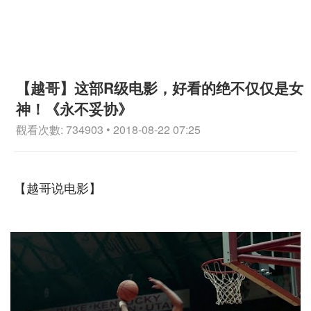
【越哥】这部R级电影，好看的绝不仅仅是女
神！《永不妥协》
觀看次數: 734903 • 2018-08-22 07:25
【越哥说电影】