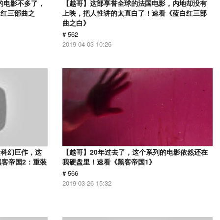
的电影不多了，
【越哥】这部享誉全球的法国电影，内地却没有
白红三部曲之
上映，把人性讲的太直白了！速看《蓝白红三部
曲之白》
# 562
2019-04-03 10:26
级科幻巨作，这
【越哥】20年过去了，这个系列的电影依然还在
黑客帝国2：重装
我硬盘里！速看《黑客帝国1》
# 566
2019-03-26 15:32