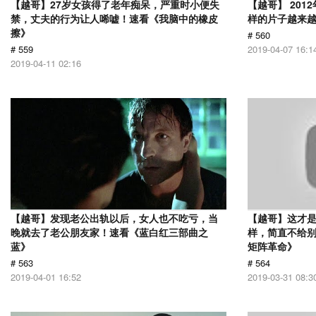
【越哥】27岁女孩得了老年痴呆，严重时小便失
【越哥】 20
禁，丈夫的行为让人唏嘘！速看《我脑中的橡皮
样的片子越来
擦》
# 560
# 559
2019-04-07 16:1
2019-04-11 02:16
【越哥】发现老公出轨以后，女人也不吃亏，当
【越哥】这才是
晚就去了老公朋友家！速看《蓝白红三部曲之
样，简直不给别
蓝》
矩阵革命》
# 563
# 564
2019-04-01 16:52
2019-03-31 08:3