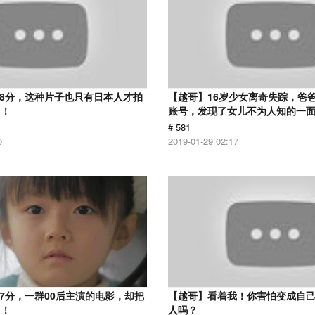
.8分，这种片子也只有日本人才拍
【越哥】16岁少女离奇失踪，爸
了！
账号，发现了女儿不为人知的一
# 581
0
2019-01-29 02:17
.7分，一群00后主演的电影，却把
【越哥】看着我！你害怕变成自
了！
人吗？