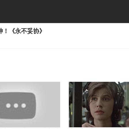
神！《永不妥协》