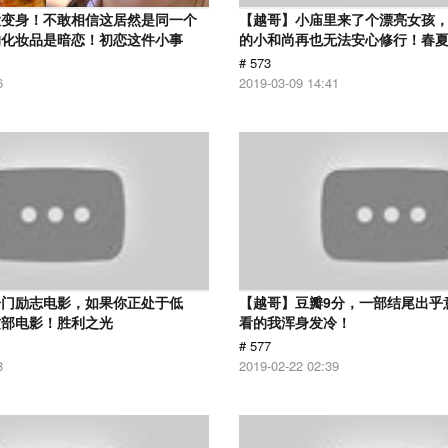
大变身！不敢相信这居然是同一个
【越哥】小庙里来了个漂亮女孩
的化妆品是暗恋！初恋这件小事
的小和尚再也无法安心修行！春
# 573
6
2019-03-09 14:41
冷门励志电影，如果你正处于低
【越哥】豆瓣9分，一部结尾出乎
这部电影！胜利之光
看的我浑身发冷！
# 577
8
2019-02-22 02:39