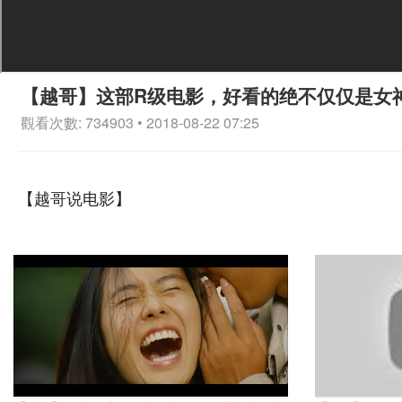
【越哥】这部R级电影，好看的绝不仅仅是女
觀看次數: 734903 • 2018-08-22 07:25
【越哥说电影】