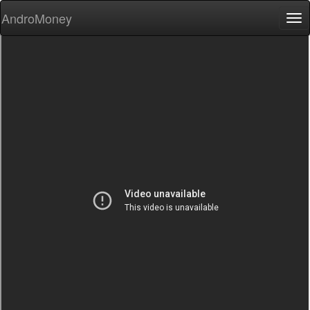
AndroMoney
Tog
nav