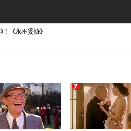
神！《永不妥协》