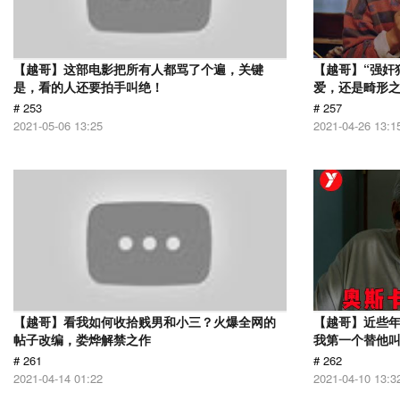
【越哥】这部电影把所有人都骂了个遍，关键
【越哥】“强奸
是，看的人还要拍手叫绝！
爱，还是畸形
# 253
# 257
2021-05-06 13:25
2021-04-26 13:1
【越哥】看我如何收拾贱男和小三？火爆全网的
【越哥】近些
帖子改编，娄烨解禁之作
我第一个替他
# 261
# 262
2021-04-14 01:22
2021-04-10 13:3