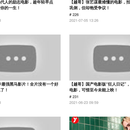
几代人的励志电影，趁年轻早点
【越哥】张艺谋最难懂的电影，
变你的一生！
巩俐，但却饱受争议！
# 226
3
2021-07-05 13:26
6年最强黑马影片！全片没有一个好
【越哥】国产电影版“狂人日记”
绝了！
电影，可惜至今未能上映！
# 231
3
2021-06-23 09:59