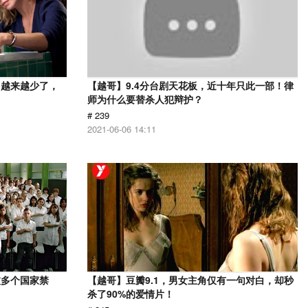
，越来越少了，
【越哥】9.4分台剧天花板，近十年只此一部！律
师为什么要替杀人犯辩护？
# 239
2021-06-06 14:11
被多个国家禁
【越哥】豆瓣9.1，男女主角仅有一句对白，却秒
杀了90%的爱情片！