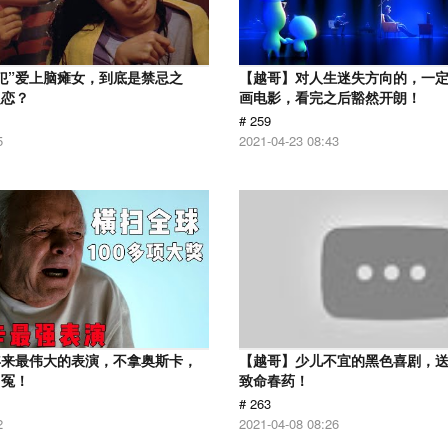
犯”爱上脑瘫女，到底是禁忌之
【越哥】对人生迷失方向的，一
之恋？
画电影，看完之后豁然开朗！
# 259
5
2021-04-23 08:43
年来最伟大的表演，不拿奥斯卡，
【越哥】少儿不宜的黑色喜剧，
叫冤！
致命春药！
# 263
2
2021-04-08 08:26