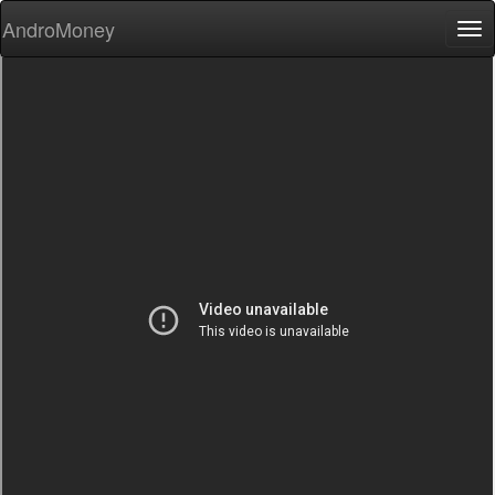
AndroMoney
Tog
nav