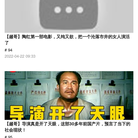
【越哥】陶红第一部电影，又纯又欲，把一个沦落市井的女人演活
了
# 94
2022-04-22 09:33
【越哥】导演真是开了天眼，这部30多年前国产片，预言了当下的
社会现状！
# 95