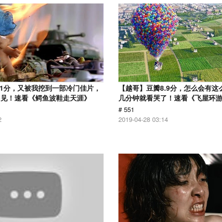
.1分，又被我挖到一部冷门佳片，
【越哥】豆瓣8.9分，怎么会有这
多见！速看《鳄鱼波鞋走天涯》
几分钟就看哭了！速看《飞屋环
# 551
2
2019-04-28 03:14