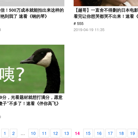
信！500万成本就能拍出来这样的
【越哥】一直舍不得删的日本电
艳到我了 速看《钢的琴》
看完让你想哭都哭不出来！速看
# 555
8
2019-04-19 11:35
.9分，光看题材就想打满分，愿意
傻子”不多了！速看《伴你高飞》
9
1
2
…
10
11
12
13
14
15
16
17
18
19