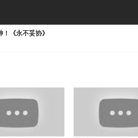
神！《永不妥协》