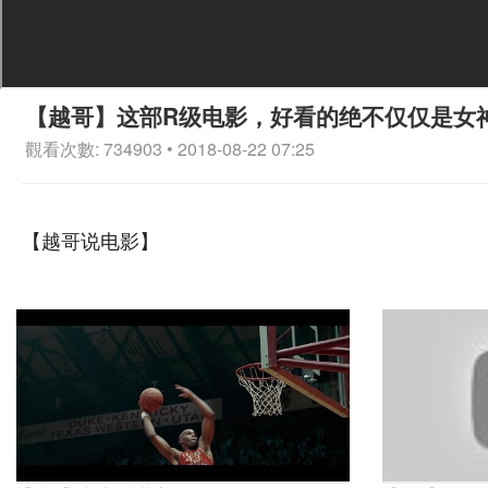
【越哥】这部R级电影，好看的绝不仅仅是女
觀看次數: 734903 • 2018-08-22 07:25
【越哥说电影】