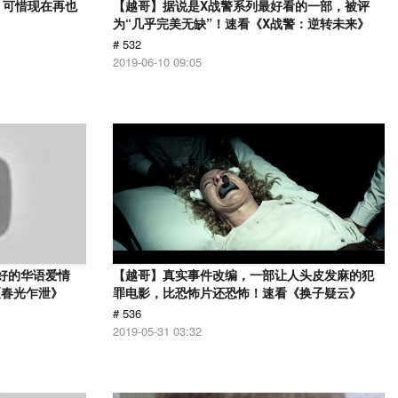
，可惜现在再也
【越哥】据说是X战警系列最好看的一部，被评
》
为“几乎完美无缺”！速看《X战警：逆转未来》
# 532
2019-06-10 09:05
最好的华语爱情
【越哥】真实事件改编，一部让人头皮发麻的犯
《春光乍泄》
罪电影，比恐怖片还恐怖！速看《换子疑云》
# 536
2019-05-31 03:32