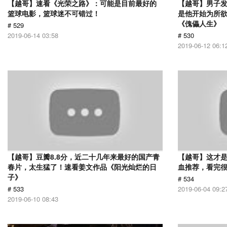
【越哥】速看《光荣之路》：可能是目前最好的
【越哥】男子
篮球电影，篮球迷不可错过！
是他开始为所
《傀儡人生》
# 529
2019-06-14 03:58
# 530
2019-06-12 06:1
【越哥】豆瓣8.8分，近二十几年来最好的国产青
【越哥】这才
春片，太生猛了！速看姜文作品《阳光灿烂的日
血推荐，看完
子》
# 534
# 533
2019-06-04 09:2
2019-06-10 08:43