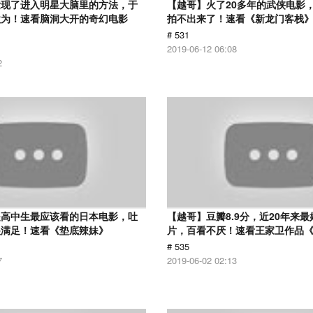
发现了进入明星大脑里的方法，于
【越哥】火了20多年的武侠电影
欲为！速看脑洞大开的奇幻电影
拍不出来了！速看《新龙门客栈
# 531
2019-06-12 06:08
2
是高中生最应该看的日本电影，吐
【越哥】豆瓣8.9分，近20年来
很满足！速看《垫底辣妹》
片，百看不厌！速看王家卫作品
# 535
7
2019-06-02 02:13