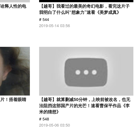
部诠释人性的电
【越哥】我看过的最美的奇幻电影，看完这片子
》
我明白了什么叫“想象力”速看《美梦成真》
# 544
2019-05-14 03:56
悚片！捂着眼睛
【越哥】就算删减50分钟，上映前被改名，也无
法阻挡这部国产片的光芒！速看曹保平作品《李
米的猜想》
# 548
2019-05-06 03:50