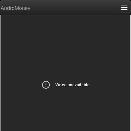
AndroMoney
Tog
nav