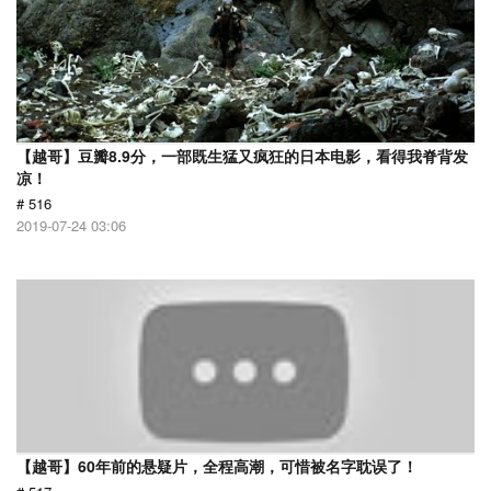
【越哥】豆瓣8.9分，一部既生猛又疯狂的日本电影，看得我脊背发
凉！
# 516
2019-07-24 03:06
【越哥】60年前的悬疑片，全程高潮，可惜被名字耽误了！