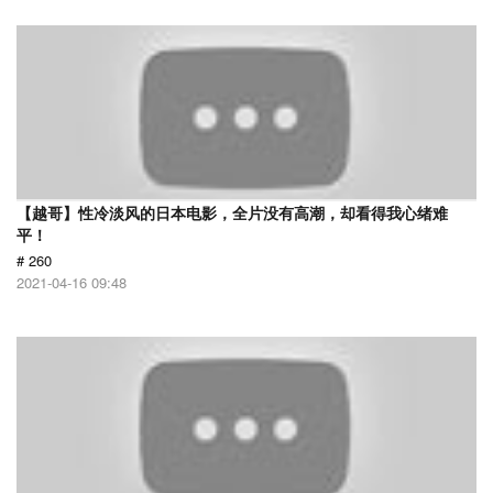
【越哥】性冷淡风的日本电影，全片没有高潮，却看得我心绪难
平！
# 260
2021-04-16 09:48