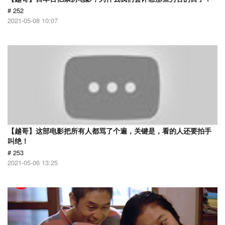
# 252
2021-05-08 10:07
【越哥】这部电影把所有人都骂了个遍，关键是，看的人还要拍手
叫绝！
# 253
2021-05-06 13:25