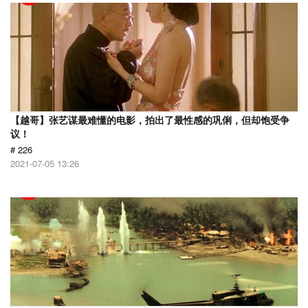
【越哥】张艺谋最难懂的电影，拍出了最性感的巩俐，但却饱受争
议！
# 226
2021-07-05 13:26