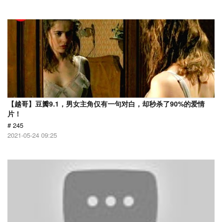
【越哥】豆瓣9.1，男女主角仅有一句对白，却秒杀了90%的爱情
片！
# 245
2021-05-24 09:25