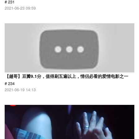
# 231
2021-06-23 09:59
【越哥】豆瓣9.1分，值得刷五遍以上，情侣必看的爱情电影之一
# 234
2021-06-19 14:13