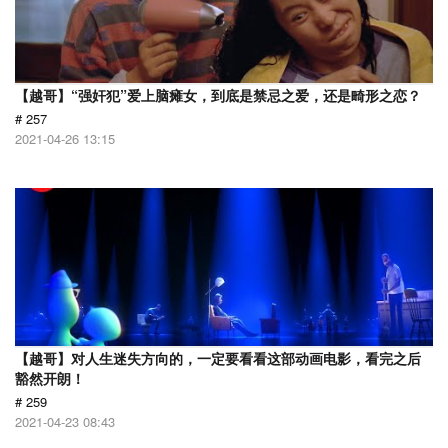
【越哥】“强奸犯”爱上脑瘫女，到底是禁忌之爱，还是畸形之恋？
# 257
2021-04-26 13:15
【越哥】对人生迷失方向的，一定要看看这部动画电影，看完之后
豁然开朗！
# 259
2021-04-23 08:43