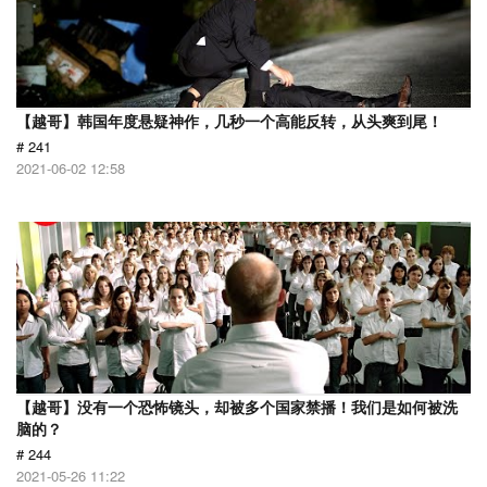
【越哥】韩国年度悬疑神作，几秒一个高能反转，从头爽到尾！
# 241
2021-06-02 12:58
【越哥】没有一个恐怖镜头，却被多个国家禁播！我们是如何被洗
脑的？
# 244
2021-05-26 11:22