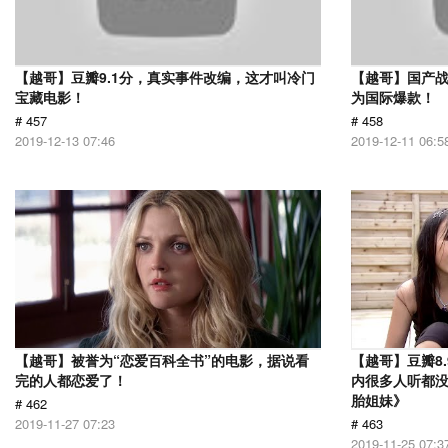
【越哥】豆瓣9.1分，真实事件改编，这才叫冷门
【越哥】国产
宝藏电影！
为国际爆款！
# 457
# 458
2019-12-13 07:46
2019-12-11 06:5
【越哥】被誉为“恋爱百科全书”的电影，据说看
【越哥】豆瓣8
完的人都恋爱了！
内很多人听都
胎姐妹》
# 462
2019-11-27 07:23
# 463
2019-11-25 07:3