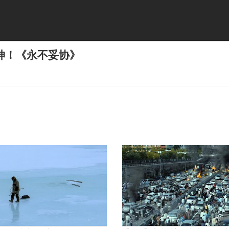
神！《永不妥协》