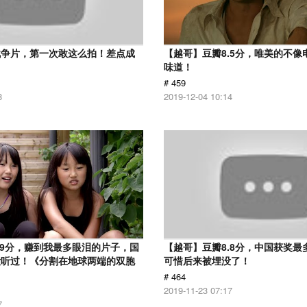
战争片，第一次敢这么拍！差点成
【越哥】豆瓣8.5分，唯美的不像
味道！
# 459
8
2019-12-04 10:14
.9分，赚到我最多眼泪的片子，国
【越哥】豆瓣8.8分，中国获奖最
没听过！《分割在地球两端的双胞
可惜后来被埋没了！
# 464
2019-11-23 07:17
7