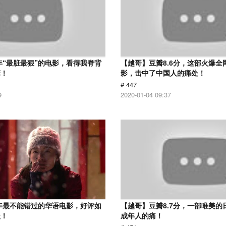
7年“最脏最狠”的电影，看得我脊背
【越哥】豆瓣8.6分，这部火爆全
麻！
影，击中了中国人的痛处！
# 447
9
2020-01-04 09:37
9年最不能错过的华语电影，好评如
【越哥】豆瓣8.7分，一部唯美的
级！
成年人的痛！