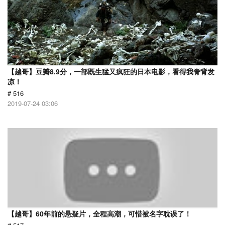
【越哥】豆瓣8.9分，一部既生猛又疯狂的日本电影，看得我脊背发
凉！
# 516
2019-07-24 03:06
【越哥】60年前的悬疑片，全程高潮，可惜被名字耽误了！