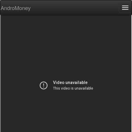
AndroMoney
Tog
nav