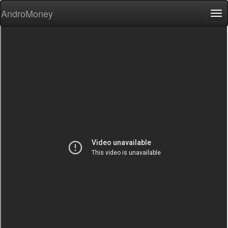
AndroMoney
Tog
nav