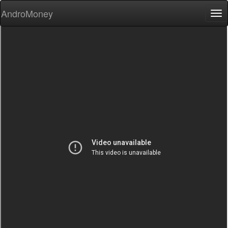
AndroMoney
Tog
nav