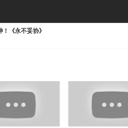
神！《永不妥协》