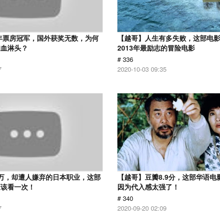
2年票房冠军，国外获奖无数，为何
【越哥】人生有多失败，这部电
狗血淋头？
2013年最励志的冒险电影
# 336
7
2020-10-03 09:35
万，却遭人嫌弃的日本职业，这部
【越哥】豆瓣8.9分，这部华语电
应该看一次！
因为代入感太强了！
# 340
7
2020-09-20 02:09