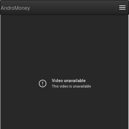
AndroMoney
Tog
nav