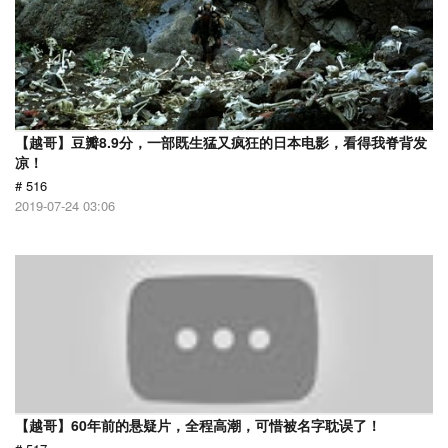
【越哥】豆瓣8.9分，一部既生猛又疯狂的日本电影，看得我脊背发
凉！
# 516
2019-07-24 03:06
【越哥】60年前的悬疑片，全程高潮，可惜被名字耽误了！