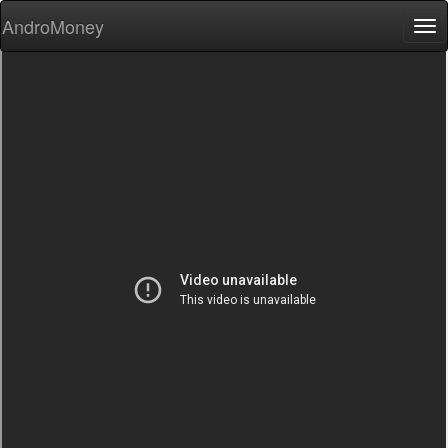
AndroMoney
Tog
nav