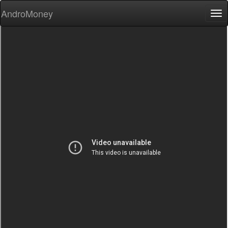
AndroMoney
Tog
nav