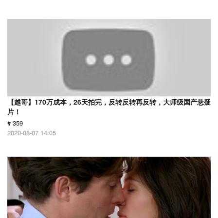
【越哥】170万成本，26天拍完，反转反转再反转，大师级国产悬疑
片！
# 359
2020-08-07 14:05