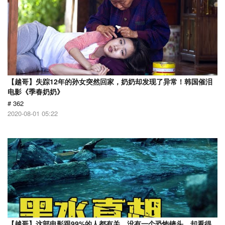
【越哥】失踪12年的孙女突然回家，奶奶却发现了异常！韩国催泪
电影《季春奶奶》
# 362
2020-08-01 05:22
【越哥】这部电影跟99%的人都有关，没有一个恐怖镜头，却看得