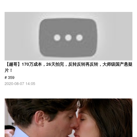
【越哥】170万成本，26天拍完，反转反转再反转，大师级国产悬疑
片！
# 359
2020-08-07 14:05