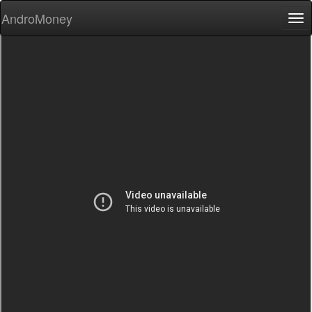
AndroMoney
Tog
nav