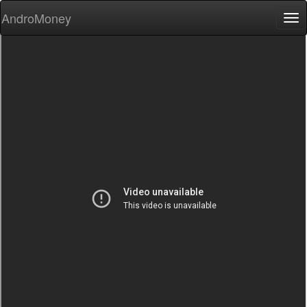
AndroMoney
Tog
nav