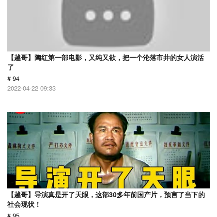
【越哥】陶红第一部电影，又纯又欲，把一个沦落市井的女人演活
了
# 94
2022-04-22 09:33
【越哥】导演真是开了天眼，这部30多年前国产片，预言了当下的
社会现状！
# 95