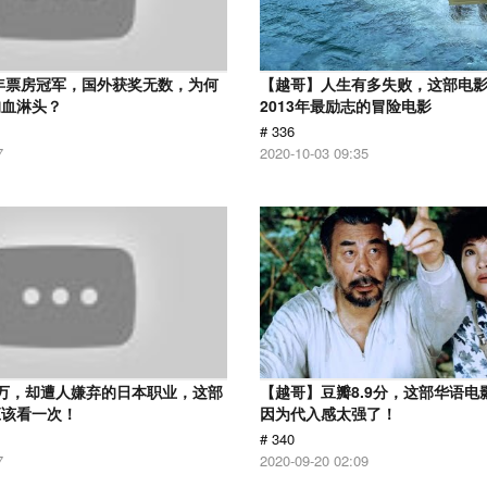
2年票房冠军，国外获奖无数，为何
【越哥】人生有多失败，这部电
狗血淋头？
2013年最励志的冒险电影
# 336
7
2020-10-03 09:35
万，却遭人嫌弃的日本职业，这部
【越哥】豆瓣8.9分，这部华语电
应该看一次！
因为代入感太强了！
# 340
7
2020-09-20 02:09