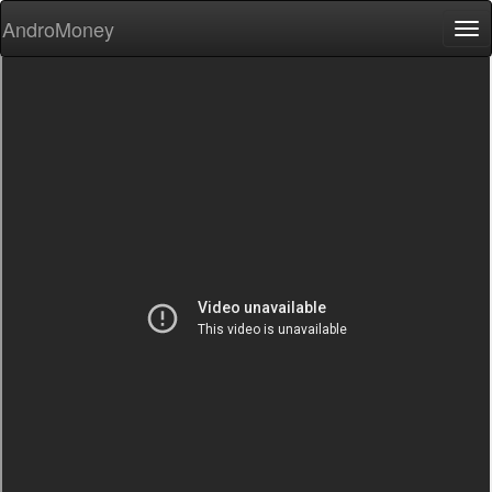
AndroMoney
Tog
nav