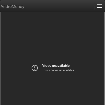
AndroMoney
Tog
nav