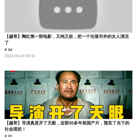
【越哥】陶红第一部电影，又纯又欲，把一个沦落市井的女人演活
了
# 94
2022-04-22 09:33
【越哥】导演真是开了天眼，这部30多年前国产片，预言了当下的
社会现状！
# 95