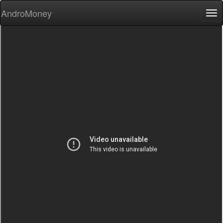
AndroMoney
Tog
nav