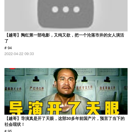
【越哥】陶红第一部电影，又纯又欲，把一个沦落市井的女人演活
了
# 94
2022-04-22 09:33
【越哥】导演真是开了天眼，这部30多年前国产片，预言了当下的
社会现状！
# 95