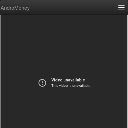
AndroMoney
Tog
nav