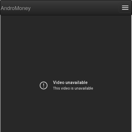
AndroMoney
Tog
nav