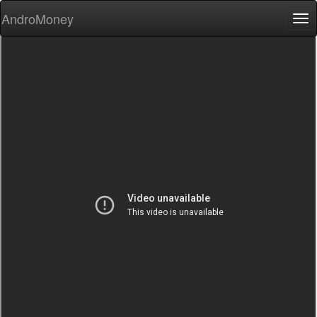
AndroMoney
Tog
nav