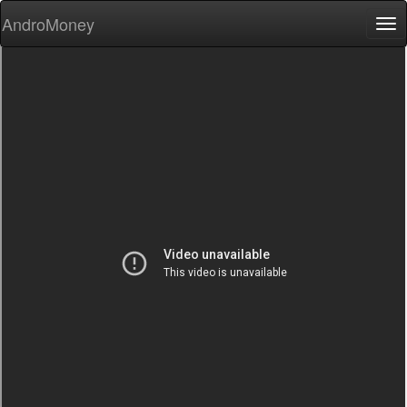
AndroMoney
Tog
nav