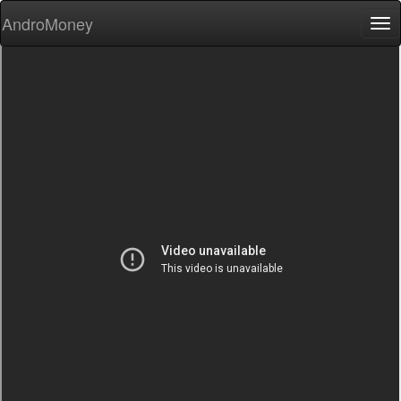
AndroMoney
Tog
nav